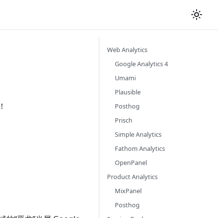
Web Analytics
Google Analytics 4
Umami
Plausible
！
Posthog
Prisch
Simple Analytics
Fathom Analytics
OpenPanel
Product Analytics
MixPanel
Posthog